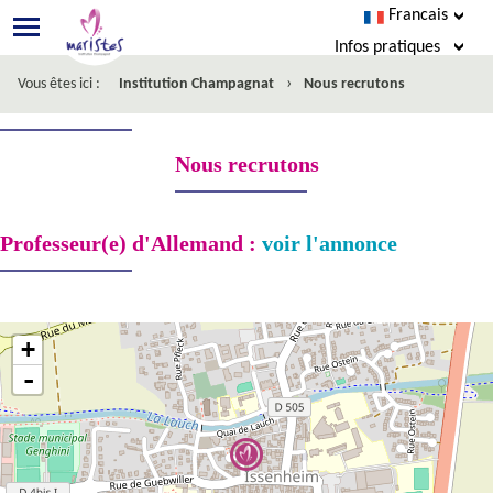
Francais
Infos pratiques
›
Vous êtes ici :
Institution Champagnat
Nous recrutons
Agenda
Infos pratiques
Nous recrutons
Ecole Directe
Professeur(e) d'Allemand :
voir l'annonce
Menus
Facebook
+
-