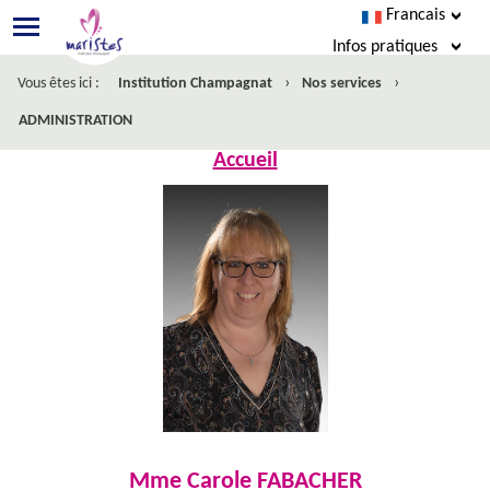
Francais
Infos pratiques
›
›
Vous êtes ici :
Institution Champagnat
Nos services
Agenda
ADMINISTRATION
Infos pratiques
Accueil
Ecole Directe
Menus
Facebook
Mme Carole FABACHER