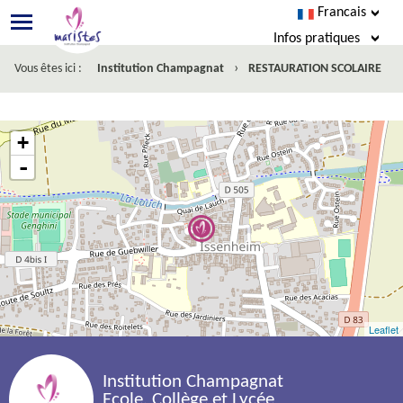
Francais
Infos pratiques
›
Vous êtes ici :
Institution Champagnat
RESTAURATION SCOLAIRE
Agenda
Infos pratiques
+
Ecole Directe
-
Menus
Facebook
Leaflet
Institution Champagnat
Ecole, Collège et Lycée